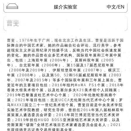
媒介实验室
中文
/
EN
大湾区关键词
曹斐
系列讲座
开物者
曹斐，1978年生于广州，现在北京工作及生活。曹斐是活跃于国
三维数字物
际舞台的中国艺术家。她的作品融合社会评论、流行美学，参考
超现实主义并运用纪录片拍摄手法，反映当代中国社会疾速发展
传送门
的变化。她的作品曾在众多艺术机构、国际双年展和三年展中展
田野调查
出，包括：上海双年展（2004年）、莫斯科双年展（2005
年）、台北双年展（2006年）、第15届及17届悉尼双年展
出版物
（2006年及2010年）、伊斯坦堡双年展（2007年）、横滨三
年展（2008年），以及第50、52和56届威尼斯双年展（2003
年、2007年及2015年）等多个国际双年展和三年展上展出。曹
检索
斐近年的主要项目包括：2016年纽约MoMA PS1个展；2018年
香港大馆美术馆个展，以及杜塞尔多夫K21美术馆个人回顾展；
2019年巴黎蓬皮杜艺术中心个展； 2020年伦敦蛇形画廊个
展；2021年项目包括：北京UCCA尤伦斯当代艺术中心个展；罗
马MAXXI国立二十一世纪美术馆个展。曹斐目前是中央美术学院
实验艺术学院教授，研究生导师，曾担任2014年第八届柏林双年
展策展人遴选委员会评委；2016年荷兰博尼范登当代艺术奖评
委；2019年担任HUGO BOSS亚洲新锐艺术家大奖评委，以及
劳斯莱斯“缪斯”全球艺术项目艺术家遴选委员会提名人；2021
年获得德意志证券交易所摄影基金奖。